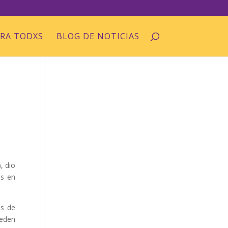
ARA TODXS
BLOG DE NOTICIAS
, dio
os en
as de
ueden