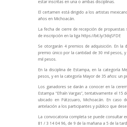
estar inscritas en una o ambas disciplinas.
El certamen está dirigido a los artistas mexica
años en Michoacán.
La fecha de cierre de recepción de propuestas s
de inscripción en la liga https://bit.ly/3dqSFDE
Se otorgarán 4 premios de adquisición. En la d
premio único por la cantidad de 30 mil pesos, y
mil pesos.
En la disciplina de Estampa, en la categoría 
pesos, y en la categoría Mayor de 35 años: un p
Los ganadores se darán a conocer en la ceremo
Estampa “Efraín Vargas”, tentativamente el 15 de
ubicado en Pátzcuaro, Michoacán. En caso de
antelación a los participantes y público que desee
La convocatoria completa se puede consultar e
81 / 3 14 04 96, de 9 de la mañana a 5 de la tard