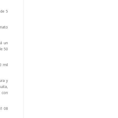
 de 5
rmato
rá un
de 50
0 mil
ura y
uita,
á con
41 08