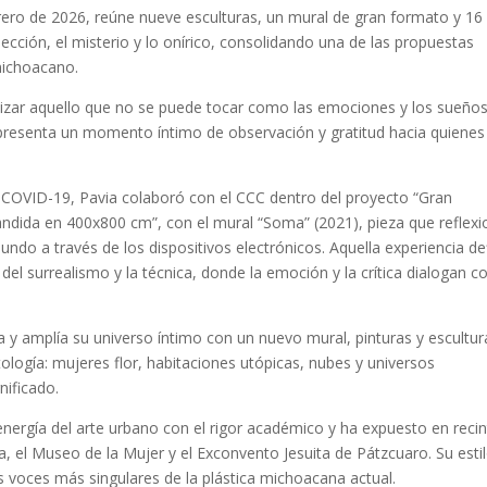
ero de 2026, reúne nueve esculturas, un mural de gran formato y 16
spección, el misterio y lo onírico, consolidando una de las propuestas
michoacano.
lizar aquello que no se puede tocar como las emociones y los sueños
epresenta un momento íntimo de observación y gratitud hacia quienes
l COVID-19, Pavia colaboró con el CCC dentro del proyecto “Gran
andida en 400x800 cm”, con el mural “Soma” (2021), pieza que reflex
undo a través de los dispositivos electrónicos. Aquella experiencia de
del surrealismo y la técnica, donde la emoción y la crítica dialogan c
ma y amplía su universo íntimo con un nuevo mural, pinturas y escultur
ología: mujeres flor, habitaciones utópicas, nubes y universos
nificado.
 energía del arte urbano con el rigor académico y ha expuesto en reci
l Museo de la Mujer y el Exconvento Jesuita de Pátzcuaro. Su esti
s voces más singulares de la plástica michoacana actual.