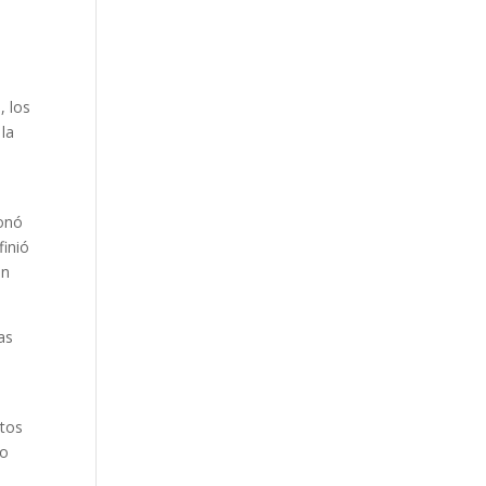
, los
 la
ionó
finió
on
as
ntos
lo