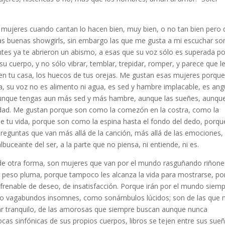
 mujeres cuando cantan lo hacen bien, muy bien, o no tan bien pero 
s buenas showgirls, sin embargo las que me gusta a mi escuchar son
ntes ya te abrieron un abismo, a esas que su voz sólo es superada po
u cuerpo, y no sólo vibrar, temblar, trepidar, romper, y parece que l
o en tu casa, los huecos de tus orejas. Me gustan esas mujeres porqu
a, su voz no es alimento ni agua, es sed y hambre implacable, es ang
 aunque tengas aun más sed y más hambre, aunque las sueñes, aunqu
sidad. Me gustan porque son como la comezón en la costra, como la
de tu vida, porque son como la espina hasta el fondo del dedo, porqu
preguntas que van más allá de la canción, más allá de las emociones,
albuceante del ser, a la parte que no piensa, ni entiende, ni es.
 de otra forma, son mujeres que van por el mundo rasguñando riñone
 peso pluma, porque tampoco les alcanza la vida para mostrarse, po
frenable de deseo, de insatisfacción. Porque irán por el mundo siem
mo vagabundos insomnes, como sonámbulos lúcidos; son de las que 
ar tranquilo, de las amorosas que siempre buscan aunque nunca
ocas sinfónicas de sus propios cuerpos, libros se tejen entre sus sue