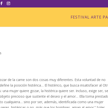
FESTIVAL ARTE P
s
 gozar de la carne son dos cosas muy diferentes. Esta voluntad de no
efine la posición histérica… El histérico, que busca insatisfacer al Otr
 una mujer quiere gozar, la histérica quiere ser. Incluso, exige ser, s
 objeto precioso que sustente el deseo y el amor… Ella toma prestado
eto cualquiera… sino por ser, además, identificada como una mujer
ujeres, histéricas o no, más que los hombres, aman al amor.” Soler