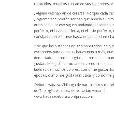
retorcidos, muertos cantan en sus calambres, vi
¿Alguna vez habrán de curarse? Porque cada canc
¿lograrán ser, podrán ser eso que anhela su alm
eternidad? Por eso siguen andando, deseando, c
perfecto, ni la vida perfecta, ni el idilio perfe
constante, un estirarse hasta dejar la piel en el ai
Y sé que las histéricas no son para todos, sé q
escenarios para no escucharlas nunca más, que ce
demasiado, demasiado grito, demasiada demand
gustan. Me gusta como aman, como crean, can
labiales de muchos colores, como me gustan lo
épocas, como me gusta la música, y como me gu
Débora Hadaza. Chilanga de nacimiento y moreli
de Teología, escritora de vocación y mamá.
www.hadazadebora.wordpress.com