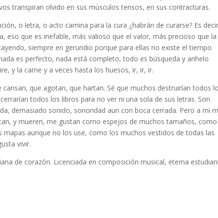
vos transpiran olvido en sus músculos tensos, en sus contracturas.
ión, o letra, o acto camina para la cura ¿habrán de curarse? Es deci
a, eso que es inefable, más valioso que el valor, más precioso que la
ayendo, siempre en gerundio porque para ellas no existe el tiempo
cto, nada es perfecto, nada está completo, todo es búsqueda y anhelo
re, y la carne y a veces hasta los huesos, ir, ir, ir.
ue cansan, que agotan, que hartan. Sé que muchos destruirían todos l
rrarían todos los libros para no ver ni una sola de sus letras. Son
a, demasiado sonido, sonoridad aun con boca cerrada. Pero a mi 
tan, y mueren, me gustan como espejos de muchos tamaños, como 
s mapas aunque no los use, como los muchos vestidos de todas las
sta vivir.
ana de corazón. Licenciada en composición musical, eterna estudian