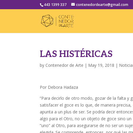
443 1399 337
contenedordearte@gmail.com
LAS HISTÉRICAS
by
Contenedor de Arte
|
May 19, 2018
|
Noticia
Por Debora Hadaza
“Para decirlo de otro modo, gozar de la falta y
satisfacer el goce es lo que, de manera precisa, d
apunta a un plus de ser. Se podría decir entonces:
algo para el Otro, no un objeto de goce sino un
”uno” al Otro, para asegurarse de no ser un suj
elegida. Se comprende, entonces, por qué las m