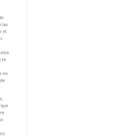
de
 las
r el
es
e
ustia
e te
e no
 de
s,
rque
pre
no
ños