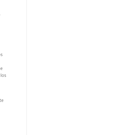
r
os
me
los
te