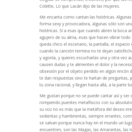
Colette, Lo que Lacán dijo de las mujeres.
Me encanta como cantan las histéricas. Algunas
forma sexy y provocadora, algunas sólo son una
histéricas. Sí a esas que cuando abren la boca a
agujero de su alma, esas que hacen vibrar todo s
queda chico el escenario, la pantalla, el espaci
cuando la canción termina no te dejan satisfech
y agonía, y quieres escucharlas una y otra vez
causen dudas y te alimenten el dolor y la nece
obsesión por el objeto perdido en algún rincón 
te dan respuestas sino te hartan de preguntas, 
tu zona racional, y llegan hasta allá, a la parte b
Me gustan porque no se puede cantar así y ser
rompiendo puentes metafísicos con su absoluto
su voz no es más que la metáfora del deseo irre
sedientas y hambrientas, siempre errantes, co
se salvan porque nunca hay en el mundo un lug
encuentren, son las Magas, las Amarantas, las l