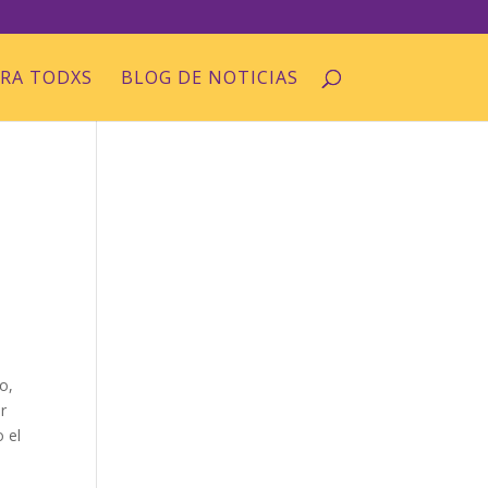
ARA TODXS
BLOG DE NOTICIAS
o,
er
 el