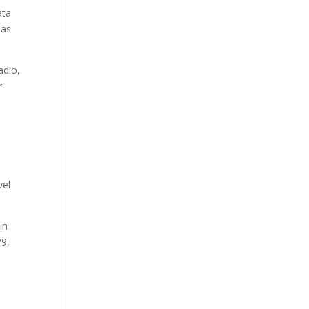
ata
ias
adio,
r
vel
in
79,