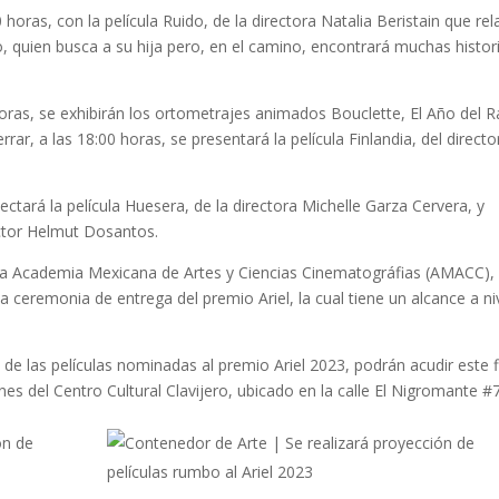
0 horas, con la película Ruido, de la directora Natalia Beristain que rel
ero, quien busca a su hija pero, en el camino, encontrará muchas histor
horas, se exhibirán los ortometrajes animados Bouclette, El Año del R
ar, a las 18:00 horas, se presentará la película Finlandia, del directo
ectará la película Huesera, de la directora Michelle Garza Cervera, y
ector Helmut Dosantos.
r la Academia Mexicana de Artes y Ciencias Cinematográfias (AMACC),
a ceremonia de entrega del premio Ariel, la cual tiene un alcance a ni
n de las películas nominadas al premio Ariel 2023, podrán acudir este f
ones del Centro Cultural Clavijero, ubicado en la calle El Nigromante #