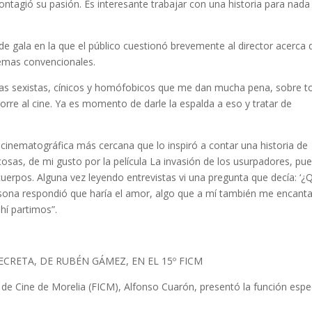
ontagió su pasión. Es interesante trabajar con una historia para nada
 de gala en la que el público cuestionó brevemente al director acerca 
 temas convencionales.
temas sexistas, cínicos y homófobicos que me dan mucha pena, sobre 
orre al cine. Ya es momento de darle la espalda a eso y tratar de
a cinematográfica más cercana que lo inspiró a contar una historia de
osas, de mi gusto por la película La invasión de los usurpadores, pu
uerpos. Alguna vez leyendo entrevistas vi una pregunta que decía: ‘¿
persona respondió que haría el amor, algo que a mí también me encanta
hí partimos”.
RETA, DE RUBÉN GÁMEZ, EN EL 15º FICM
al de Cine de Morelia (FICM), Alfonso Cuarón, presentó la función espe