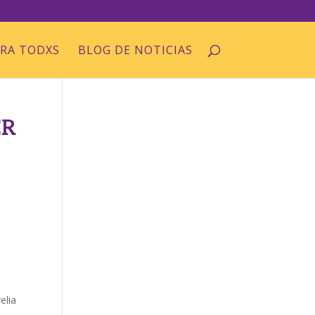
ARA TODXS
BLOG DE NOTICIAS
ER
elia