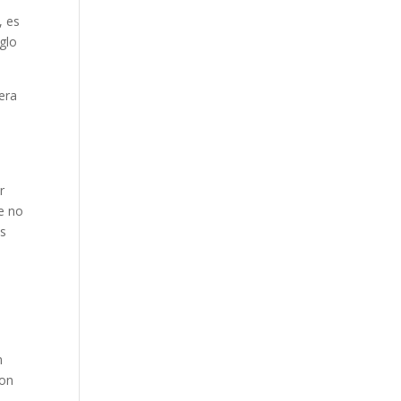
, es
glo
jera
r
e no
as
n
son