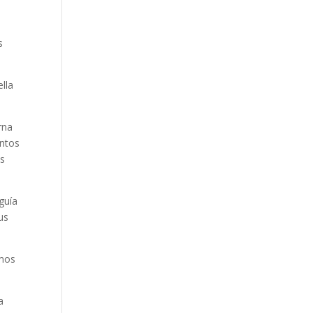
s
ella
rna
entos
os
guía
us
amos
a