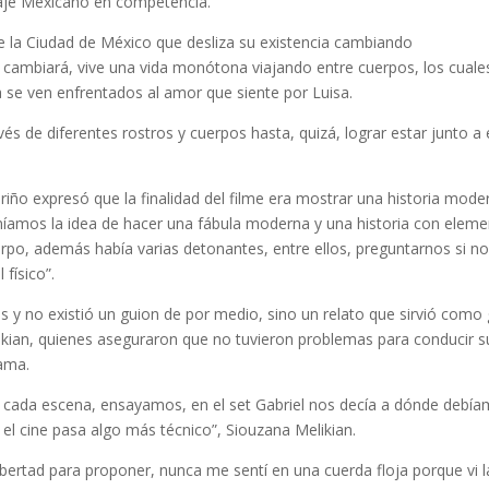
aje Mexicano en competencia.
de la Ciudad de México que desliza su existencia cambiando
 cambiará, vive una vida monótona viajando entre cuerpos, los cuale
se ven enfrentados al amor que siente por Luisa.
s de diferentes rostros y cuerpos hasta, quizá, lograr estar junto a 
riño expresó que la finalidad del filme era mostrar una historia mode
Teníamos la idea de hacer una fábula moderna y una historia con elem
rpo, además había varias detonantes, entre ellos, preguntarnos si n
físico”.
s y no existió un guion de por medio, sino un relato que sirvió como 
kian, quienes aseguraron que no tuvieron problemas para conducir s
rama.
n cada escena, ensayamos, en el set Gabriel nos decía a dónde debí
 el cine pasa algo más técnico”, Siouzana Melikian.
ibertad para proponer, nunca me sentí en una cuerda floja porque vi l