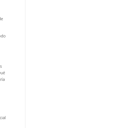
de
todo
es
Qué
ría
cial