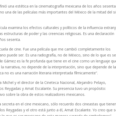
efinió una estética en la cinematografía mexicana de los años sesenta
mo una de las películas más importantes del México de la mitad del si
ícula examina los efectos culturales y políticos de la influencia extran
s estructuras de poder y las creencias religiosas. Es una declaración
ños sesenta.
escuela de cine. Fue una película que me cambió completamente los
ano puede ser. Es una radiografía, no de México, sino de lo que es se
e Gámez es la fe profunda que tiene en el cine como un lenguaje qu
a narrativa, no depende de la interpretación, sino que depende de l
ca no es una narración literaria interpretada fílmicamente”.
 Michel y el director de la Cineteca Nacional, Alejandro Pelayo,
rlos Reygadas y Amat Escalante. Su presencia tuvo un propósito:
tuvo sobre la obra de estos realizadores mexicanos.
la secreta en el cine mexicano, sólo recuerdo dos cineastas que tiene
arlos Reygadas y el otro está junto a él, Amat Escalante. Yo creo que 
e lo que es ser mexicano de esta manera cargada de simbolismos”.