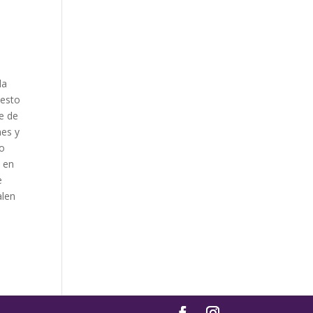
la
uesto
e de
nes y
to
e en
e
alen