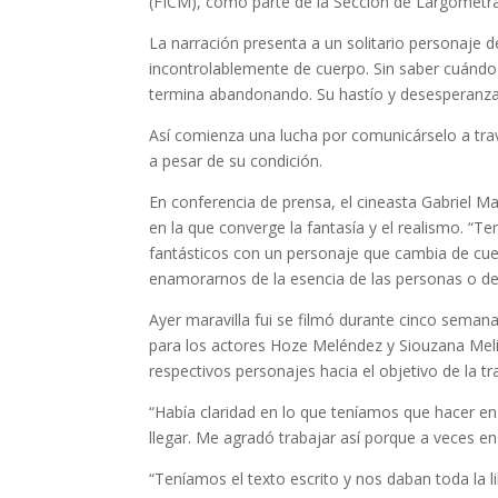
(FICM), como parte de la Sección de Largometr
La narración presenta a un solitario personaje 
incontrolablemente de cuerpo. Sin saber cuándo
termina abandonando. Su hastío y desesperanza 
Así comienza una lucha por comunicárselo a travé
a pesar de su condición.
En conferencia de prensa, el cineasta Gabriel Ma
en la que converge la fantasía y el realismo. “
fantásticos con un personaje que cambia de cue
enamorarnos de la esencia de las personas o del 
Ayer maravilla fui se filmó durante cinco semana
para los actores Hoze Meléndez y Siouzana Meli
respectivos personajes hacia el objetivo de la t
“Había claridad en lo que teníamos que hacer e
llegar. Me agradó trabajar así porque a veces en
“Teníamos el texto escrito y nos daban toda la l