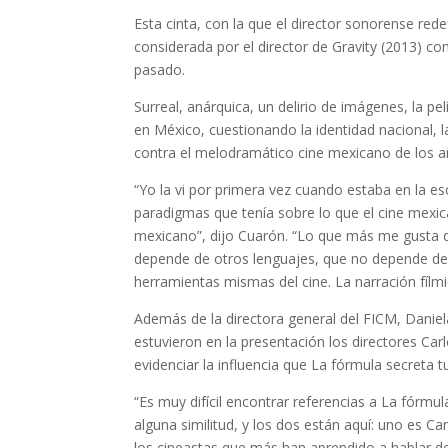
Esta cinta, con la que el director sonorense red
considerada por el director de Gravity (2013) co
pasado.
Surreal, anárquica, un delirio de imágenes, la pel
en México, cuestionando la identidad nacional, la
contra el melodramático cine mexicano de los a
“Yo la vi por primera vez cuando estaba en la 
paradigmas que tenía sobre lo que el cine mexic
mexicano”, dijo Cuarón. “Lo que más me gusta d
depende de otros lenguajes, que no depende de l
herramientas mismas del cine. La narración fílmi
Además de la directora general del FICM, Daniela
estuvieron en la presentación los directores Ca
evidenciar la influencia que La fórmula secreta 
“Es muy difícil encontrar referencias a La fórmu
alguna similitud, y los dos están aquí: uno es C
los cineastas que más han aprendido a hablar d