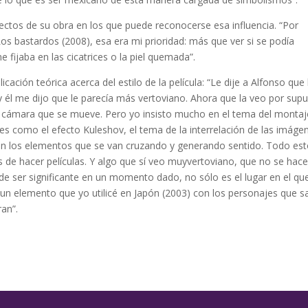
ectos de su obra en los que puede reconocerse esa influencia. “Por
s bastardos (2008), esa era mi prioridad: más que ver si se podía
fijaba en las cicatrices o la piel quemada”.
cación teórica acerca del estilo de la película: “Le dije a Alfonso que 
o y él me dijo que le parecía más vertoviano. Ahora que la veo por sup
a cámara que se mueve. Pero yo insisto mucho en el tema del montaj
es como el efecto Kuleshov, el tema de la interrelación de las imáge
bién los elementos que se van cruzando y generando sentido. Todo es
 de hacer películas. Y algo que sí veo muyvertoviano, que no se hac
uede ser significante en un momento dado, no sólo es el lugar en el qu
s un elemento que yo utilicé en Japón (2003) con los personajes que s
ran”.