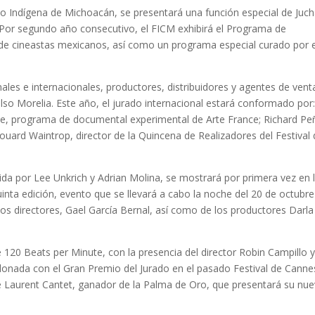
eo Indígena de Michoacán, se presentará una función especial de Juch
. Por segundo año consecutivo, el FICM exhibirá el Programa de
 de cineastas mexicanos, así como un programa especial curado por e
les e internacionales, productores, distribuidores y agentes de vent
lso Morelia. Este año, el jurado internacional estará conformado por
rne, programa de documental experimental de Arte France; Richard Pe
douard Waintrop, director de la Quincena de Realizadores del Festival
ida por Lee Unkrich y Adrian Molina, se mostrará por primera vez en 
nta edición, evento que se llevará a cabo la noche del 20 de octubre
dos directores, Gael García Bernal, así como de los productores Darla
120 Beats per Minute, con la presencia del director Robin Campillo y
rdonada con el Gran Premio del Jurado en el pasado Festival de Canne
de Laurent Cantet, ganador de la Palma de Oro, que presentará su nu