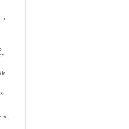
s a
o
“El
 la
ito
ción