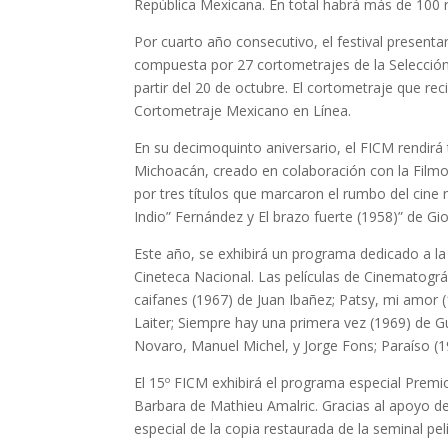
República Mexicana. En total habrá más de 100 
Por cuarto año consecutivo, el festival presenta
compuesta por 27 cortometrajes de la Selección Of
partir del 20 de octubre. El cortometraje que rec
Cortometraje Mexicano en Línea.
En su decimoquinto aniversario, el FICM rendirá
Michoacán, creado en colaboración con la Film
por tres títulos que marcaron el rumbo del cine n
Indio” Fernández y El brazo fuerte (1958)” de Gi
Este año, se exhibirá un programa dedicado a l
Cineteca Nacional. Las películas de Cinematog
caifanes (1967) de Juan Ibañez; Patsy, mi amor 
Laiter; Siempre hay una primera vez (1969) de 
Novaro, Manuel Michel, y Jorge Fons; Paraíso (19
El 15º FICM exhibirá el programa especial Premio
Barbara de Mathieu Amalric. Gracias al apoyo d
especial de la copia restaurada de la seminal pe