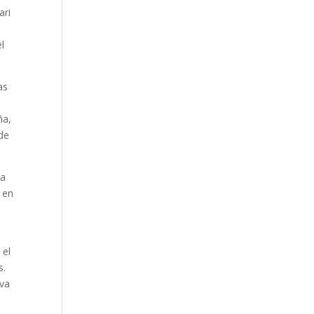
ari
l
as
:
ña,
 de
la
 en
 el
s.
eva