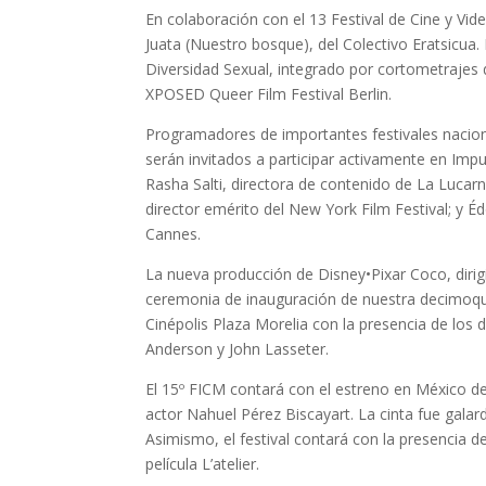
En colaboración con el 13 Festival de Cine y Vid
Juata (Nuestro bosque), del Colectivo Eratsicua
Diversidad Sexual, integrado por cortometrajes
XPOSED Queer Film Festival Berlin.
Programadores de importantes festivales naciona
serán invitados a participar activamente en Impu
Rasha Salti, directora de contenido de La Luca
director emérito del New York Film Festival; y É
Cannes.
La nueva producción de Disney•Pixar Coco, dirig
ceremonia de inauguración de nuestra decimoqui
Cinépolis Plaza Morelia con la presencia de los 
Anderson y John Lasseter.
El 15º FICM contará con el estreno en México de 
actor Nahuel Pérez Biscayart. La cinta fue gala
Asimismo, el festival contará con la presencia 
película L’atelier.