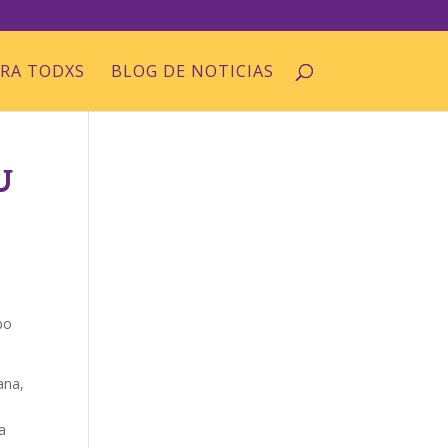
ARA TODXS
BLOG DE NOTICIAS
U
bo
ana,
a