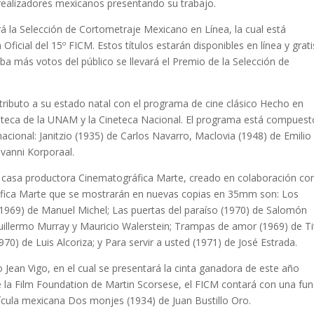
realizadores mexicanos presentando su trabajo.
rá la Selección de Cortometraje Mexicano en Línea, la cual está
icial del 15º FICM. Estos títulos estarán disponibles en línea y grati
iba más votos del público se llevará el Premio de la Selección de
 tributo a su estado natal con el programa de cine clásico Hecho en
oteca de la UNAM y la Cineteca Nacional. El programa está compuest
acional: Janitzio (1935) de Carlos Navarro, Maclovia (1948) de Emilio 
ovanni Korporaal.
a casa productora Cinematográfica Marte, creado en colaboración con
ráfica Marte que se mostrarán en nuevas copias en 35mm son: Los
(1969) de Manuel Michel; Las puertas del paraíso (1970) de Salomón
Guillermo Murray y Mauricio Walerstein; Trampas de amor (1969) de T
70) de Luis Alcoriza; y Para servir a usted (1971) de José Estrada.
 Jean Vigo, en el cual se presentará la cinta ganadora de este año
e la Film Foundation de Martin Scorsese, el FICM contará con una fun
lícula mexicana Dos monjes (1934) de Juan Bustillo Oro.