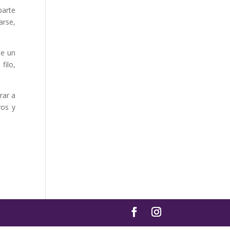
parte
arse,
de un
filo,
rar a
yos y