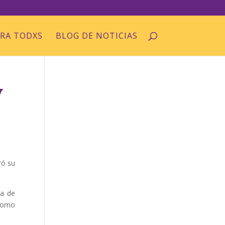
ARA TODXS
BLOG DE NOTICIAS
y
ró su
ra de
 como