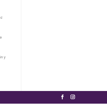
oz
 a
ón y