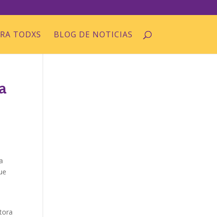
ARA TODXS
BLOG DE NOTICIAS
a
a
que
itora