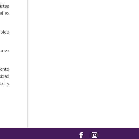
istas
al ex
róleo
Nueva
iento
sidad
tal y