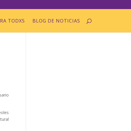
ARA TODXS
BLOG DE NOTICIAS
sario
eoles
tural