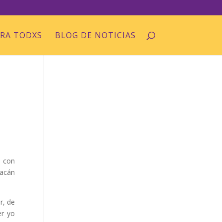
ARA TODXS
BLOG DE NOTICIAS
, con
oacán
r, de
er yo