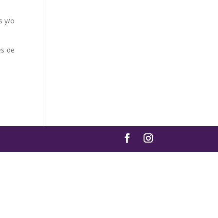
s y/o
és de