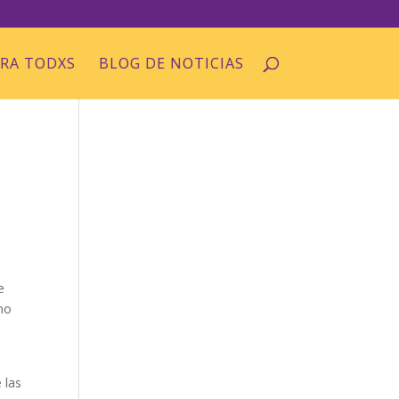
ARA TODXS
BLOG DE NOTICIAS
e
omo
 las