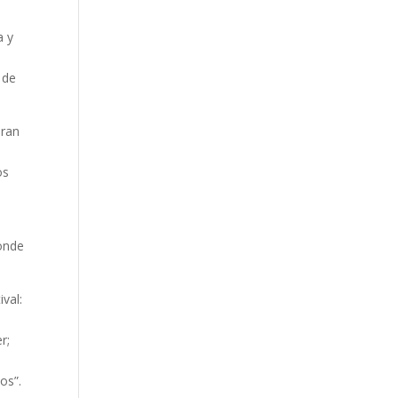
a y
 de
eran
os
e
donde
val:
r;
os”.