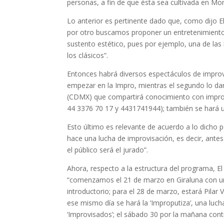
personas, a fin de que ésta sea cultivada en Mor
Lo anterior es pertinente dado que, como dijo E
por otro buscamos proponer un entretenimiento 
sustento estético, pues por ejemplo, una de las i
los clásicos”.
Entonces habrá diversos espectáculos de improvi
empezar en la Impro, mientras el segundo lo dar
(CDMX) que compartirá conocimiento con improv
44 3376 70 17 y 4431741944); también se hará 
Esto último es relevante de acuerdo a lo dicho 
hace una lucha de improvisación, es decir, ante
el público será el jurado”.
Ahora, respecto a la estructura del programa, El
“comenzamos el 21 de marzo en Giraluna con una 
introductorio; para el 28 de marzo, estará Pilar V
ese mismo día se hará la ‘Improputiza’, una luch
‘Improvisados’; el sábado 30 por la mañana contin