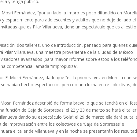
elia y tenga público.
l Mosri Fernández, “por un lado la Impro es poco difundido en Moreli
y esparcimiento para adolescentes y adultos que no deje de lado el
nvitadas que es Pilar Villanueva, tiene un espectáculo que es al estilo
sación; dos talleres, uno de introducción, pensado para quienes qui
á Pilar Villanueva, una maestra proveniente de la Ciudad de México
isadores avanzados (para mayor informe sobre estos a los teléfon
una competencia llamada “Improputiza”.
por El Mosri Fernández, dado que “es la primera vez en Morelia que s
s se habían hecho espectáculos pero no una lucha entre colectivos, 
 Mosri Fernández describió de forma breve lo que se tendrá en el festi
función de Caja de Sorpresas; el 22 y 23 de marzo se hará el taller
illanueva dando su espectáculo ‘Sola’; el 29 de marzo ella dará su talle
a de improvisación entre los colectivos de ‘Caja de Sorpresas’ e
uará el taller de Villanueva y en la noche se presentarán los resultad