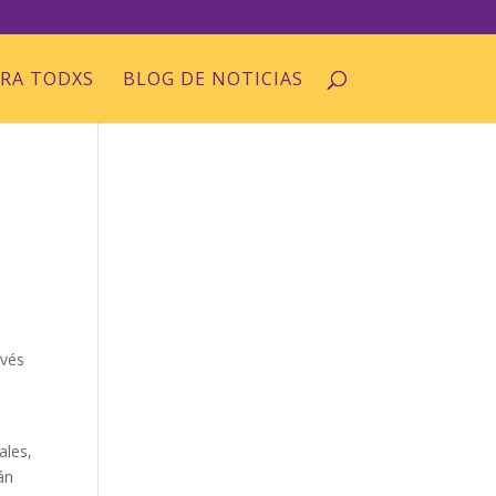
ARA TODXS
BLOG DE NOTICIAS
avés
a
ales,
án