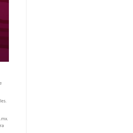
e
de
les.
b.mx.
ura