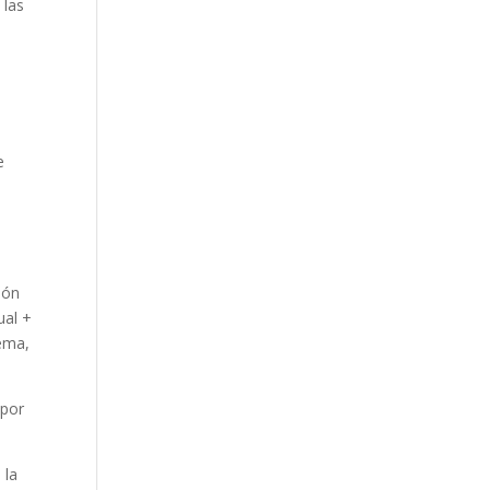
 las
e
ión
ual +
tema,
 por
 la