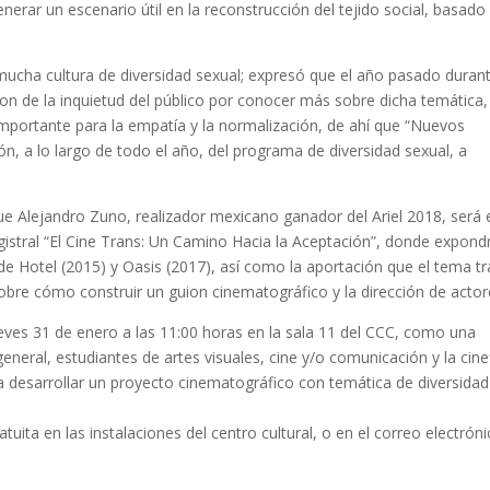
nerar un escenario útil en la reconstrucción del tejido social, basado
mucha cultura de diversidad sexual; expresó que el año pasado duran
ron de la inquietud del público por conocer más sobre dicha temática,
 importante para la empatía y la normalización, de ahí que “Nuevos
n, a lo largo de todo el año, del programa de diversidad sexual, a
que Alejandro Zuno, realizador mexicano ganador del Ariel 2018, será 
gistral “El Cine Trans: Un Camino Hacia la Aceptación”, donde expondr
de Hotel (2015) y Oasis (2017), así como la aportación que el tema t
sobre cómo construir un guion cinematográfico y la dirección de actor
ueves 31 de enero a las 11:00 horas en la sala 11 del CCC, como una
neral, estudiantes de artes visuales, cine y/o comunicación y la cinef
a desarrollar un proyecto cinematográfico con temática de diversidad
uita en las instalaciones del centro cultural, o en el correo electrón