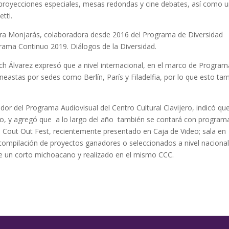
 proyecciones especiales, mesas redondas y cine debates, así como 
tti.
bara Monjarás, colaboradora desde 2016 del Programa de Diversidad
grama Continuo 2019. Diálogos de la Diversidad.
uch Álvarez expresó que a nivel internacional, en el marco de Progra
ineastas por sedes como Berlín, París y Filadelfia, por lo que esto ta
or del Programa Audiovisual del Centro Cultural Clavijero, indicó que
acio, y agregó que a lo largo del año también se contará con program
el Cout Out Fest, recientemente presentado en Caja de Video; sala en
ompilación de proyectos ganadores o seleccionados a nivel naciona
 de un corto michoacano y realizado en el mismo CCC.