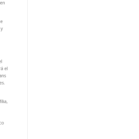
 en
te
 y
el
á el
rans
es.
ilia,
ico