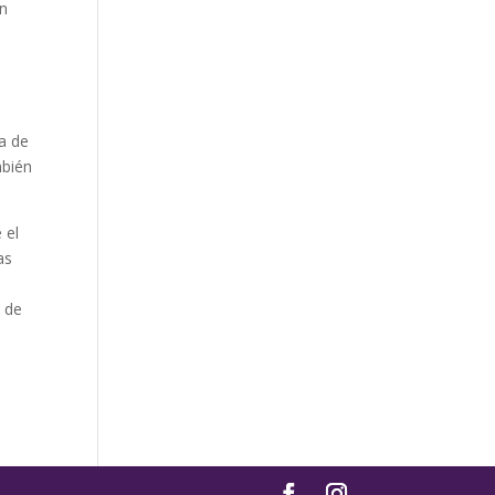
un
ma de
mbién
 el
as
l de