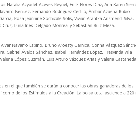
dos Natalia Azyadet Aceves Reynel, Erick Flores Díaz, Ana Karen Sierr
Navarro Benítez, Fernando Rodríguez Cedillo, Ámbar Azaena Rubio
arcía, Rosa Jeannine Xochicale Solís, Vivian Arantxa Arizmendi Silva,
co Cruz, Luna Inés Delgado Monreal y Sebastián Ruiz Meza.
n Alvar Navarro Espino, Bruno Aroesty Garnica, Corina Vázquez Sánch
a, Gabriel Ávalos Sánchez, Isabel Hernández López, Fresvinda Villa
aleria López Guzmán, Luis Arturo Vázquez Arias y Valeria Castañed
 mes en el que también se darán a conocer las obras ganadoras de los
í como de los Estímulos a la Creación. La bolsa total asciende a 220 