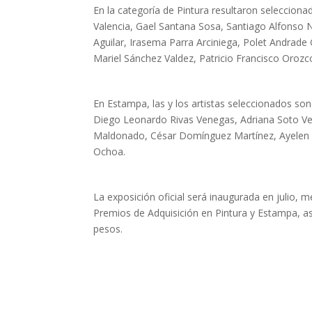
En la categoría de Pintura resultaron selecciona
Valencia, Gael Santana Sosa, Santiago Alfonso 
Aguilar, Irasema Parra Arciniega, Polet Andrade G
Mariel Sánchez Valdez, Patricio Francisco Oroz
En Estampa, las y los artistas seleccionados so
Diego Leonardo Rivas Venegas, Adriana Soto Ver
Maldonado, César Domínguez Martínez, Ayelen V
Ochoa.
La exposición oficial será inaugurada en julio,
Premios de Adquisición en Pintura y Estampa, as
pesos.