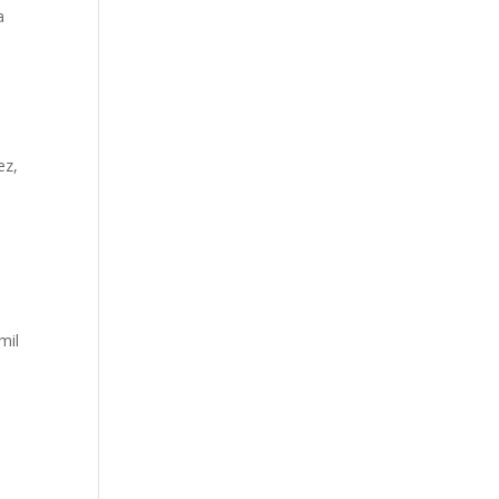
a
ez,
a
mil