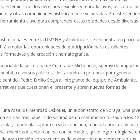
, el feminismo, los derechos sexuales y reproductivos, así como las
arios y otras comunidades históricamente vulneradas. En este sentido
 herramienta clave para comprender estas realidades desde diversas
institucionales entre la UMSNH y Ambulante, se encuentra en proceso
irá ampliar las oportunidades de participación para estudiantes,
es formativas y de creación cinematográfica.
sencia de la secretaria de Cultura de Michoacán, subrayó la importan
mental a diversos públicos, destacando su potencial para generar
mo sentido, Pedro Emilio Segura, integrante del equipo de Ambulante,
 narrativas que cuestionan el presente y abren nuevas formas de
a luna rosa, de Mehrdad Oskouei, un autorretrato de Soraya, una jov
da en Irán tras haber sido víctima de un matrimonio forzado a los 12
elular, la película captura su vida cotidiana, marcada por la violencia
ria, mientras intenta reunirse con su madre, quien logró refugiarse e
s de gran tensión con secuencias de animación que representan sus