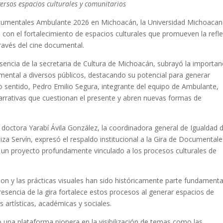
versos espacios culturales y comunitarios
Documentales Ambulante 2026 en Michoacán, la Universidad Michoacan
con el fortalecimiento de espacios culturales que promueven la refl
a través del cine documental.
sencia de la secretaria de Cultura de Michoacán, subrayó la importan
mental a diversos públicos, destacando su potencial para generar
mo sentido, Pedro Emilio Segura, integrante del equipo de Ambulante,
 narrativas que cuestionan el presente y abren nuevas formas de
 doctora Yarabí Ávila González, la coordinadora general de Igualdad 
iza Servín, expresó el respaldo institucional a la Gira de Documentale
un proyecto profundamente vinculado a los procesos culturales de
ion y las prácticas visuales han sido históricamente parte fundamenta
esencia de la gira fortalece estos procesos al generar espacios de
 artísticas, académicas y sociales.
 una plataforma pionera en la visibilización de temas como las