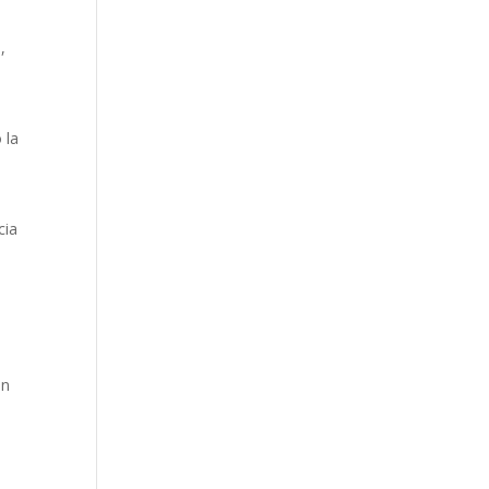
,
 la
cia
en
n