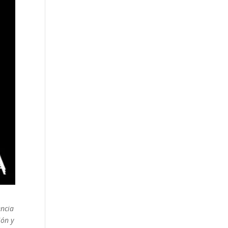
encia
ión y