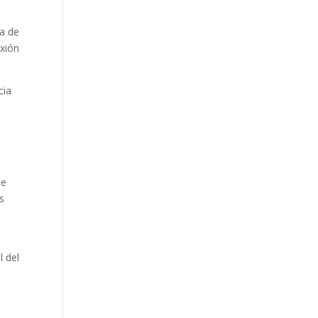
a de
exión
cia
de
s
l del