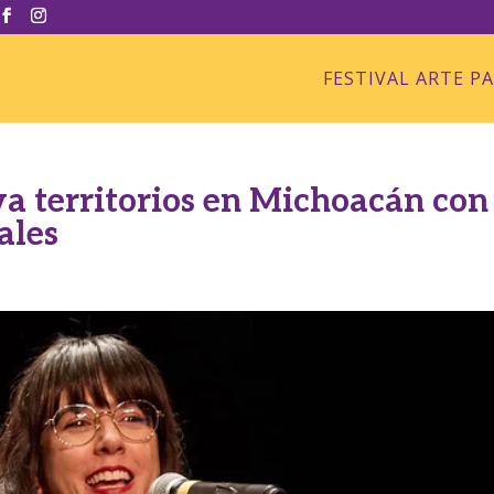
FESTIVAL ARTE P
a territorios en Michoacán con
ales