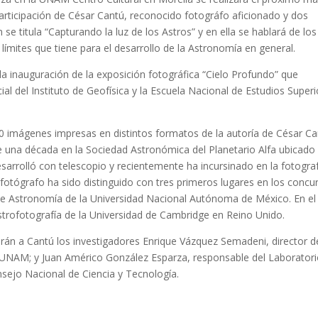
participación de César Cantú, reconocido fotográfo aficionado y dos
e titula “Capturando la luz de los Astros” y en ella se hablará de los
y límites que tiene para el desarrollo de la Astronomía en general.
la inauguración de la exposición fotográfica “Cielo Profundo” que
al del Instituto de Geofísica y la Escuela Nacional de Estudios Super
 imágenes impresas en distintos formatos de la autoría de César C
 una década en la Sociedad Astronómica del Planetario Alfa ubicado
sarrolló con telescopio y recientemente ha incursinado en la fotogra
otógrafo ha sido distinguido con tres primeros lugares en los concu
o de Astronomía de la Universidad Nacional Autónoma de México. En el
strofotografía de la Universidad de Cambridge en Reino Unido.
rán a Cantú los investigadores Enrique Vázquez Semadeni, director d
la UNAM; y Juan Américo González Esparza, responsable del Laborator
nsejo Nacional de Ciencia y Tecnología.