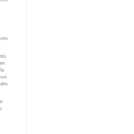
iores
antú
 en
fía
rsos
 año
el
io