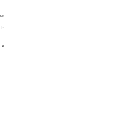
ue 
ir 
 a 