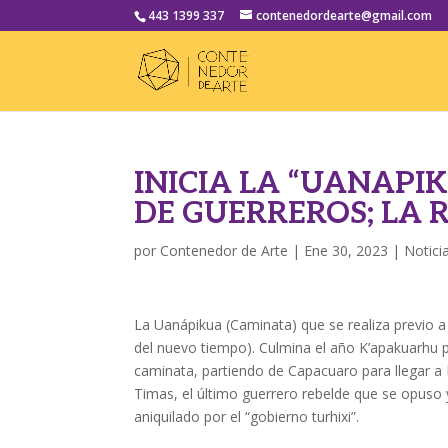
443 1399 337
contenedordearte@gmail.com
INICIA LA “UANAPI
DE GUERREROS; LA 
por
Contenedor de Arte
|
Ene 30, 2023
|
Notici
La Uanápikua (Caminata) que se realiza previo a 
del nuevo tiempo). Culmina el año K’apakuarhu p
caminata, partiendo de Capacuaro para llegar a E
Timas, el último guerrero rebelde que se opuso 
aniquilado por el “gobierno turhixi”.