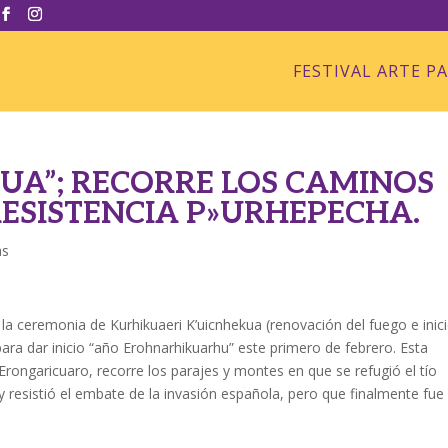
FESTIVAL ARTE P
KUA”; RECORRE LOS CAMINOS
RESISTENCIA P»URHEPECHA.
as
la ceremonia de Kurhikuaeri K’uicnhekua (renovación del fuego e inic
ara dar inicio “año Erohnarhikuarhu” este primero de febrero. Esta
rongaricuaro, recorre los parajes y montes en que se refugió el tío
y resistió el embate de la invasión española, pero que finalmente fue