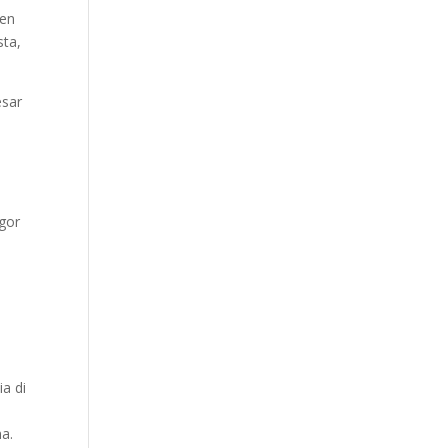
 en
sta,
ésar
Igor
ia di
na.