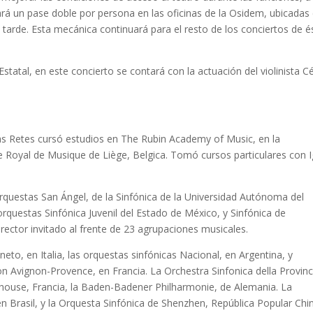
ará un pase doble por persona en las oficinas de la Osidem, ubicadas
tarde. Esta mecánica continuará para el resto de los conciertos de é
Estatal, en este concierto se contará con la actuación del violinista C
s Retes cursó estudios en The Rubin Academy of Music, en la
ire Royal de Musique de Liège, Belgica. Tomó cursos particulares con 
orquestas San Ángel, de la Sinfónica de la Universidad Autónoma del
orquestas Sinfónica Juvenil del Estado de México, y Sinfónica de
ector invitado al frente de 23 agrupaciones musicales.
eneto, en Italia, las orquestas sinfónicas Nacional, en Argentina, y
n Avignon-Provence, en Francia. La Orchestra Sinfonica della Provinc
lhouse, Francia, la Baden-Badener Philharmonie, de Alemania. La
n Brasil, y la Orquesta Sinfónica de Shenzhen, República Popular Chi