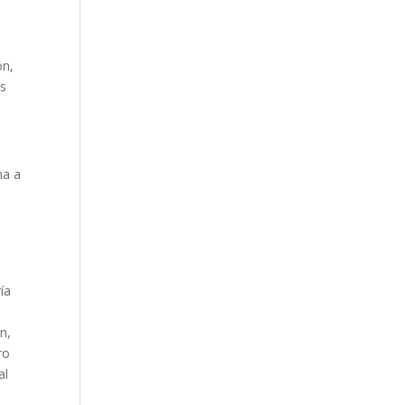
ón,
os
ma a
ía
n,
ro
al