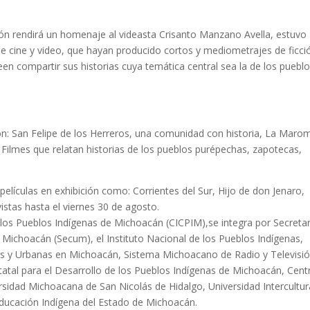
ción rendirá un homenaje al videasta Crisanto Manzano Avella, estuvo
 de cine y video, que hayan producido cortos y mediometrajes de ficci
n compartir sus historias cuya temática central sea la de los puebl
on: San Felipe de los Herreros, una comunidad con historia, La Maro
s. Filmes que relatan historias de los pueblos purépechas, zapotecas,
lículas en exhibición como: Corrientes del Sur, Hijo de don Jenaro,
vistas hasta el viernes 30 de agosto.
e los Pueblos Indígenas de Michoacán (CICPIM),se integra por Secretar
 Michoacán (Secum), el Instituto Nacional de los Pueblos Indígenas,
as y Urbanas en Michoacán, Sistema Michoacano de Radio y Televisió
atal para el Desarrollo de los Pueblos Indígenas de Michoacán, Cent
ersidad Michoacana de San Nicolás de Hidalgo, Universidad Intercultur
ducación Indígena del Estado de Michoacán.