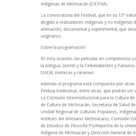
Indígenas de Michoacán (CICPIM).
La convocatoria del Festival, que en su 15° edi
dirigida a realizadores indígenas y no indígenas
animación, documental y experimental, que desee
originarios.
Sobre la programación
En esta ocasión, las películas en competencia s
la Antigua, Jazmín y la CeibaValientes y Fariseo
tzotzil, mixtecas y raramuri.
Además el programa está compuesto por otras pe
Pirekua tradicional, entre otras, que podrán ser 
La Comisión Interinstitucional para la Cultura d
de Cultura de Michoacán, Secretaría de Salud de
Unidad Regional de Culturas Populares, Indígen
Instituto del Artesano Michoacano, Comisión Est
de Estudios de Filosofía P’urhepecha de la Univ
Indígena de Michoacán y Dirección General de E