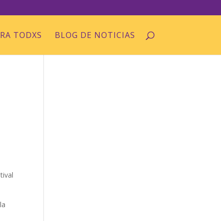
ARA TODXS
BLOG DE NOTICIAS
tival
la